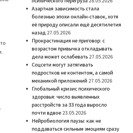
психического перегруза
28.05.2026
Азартная зависимость стала
болезнью эпохи онлайн-ставок, хотя
её природу описали ещё десятилетия
назад
27.05.2026
Прокрастинация не приговор: с
что
возрастом привычка откладывать
и.
дела может ослабевать
27.05.2026
Соцсети могут затягивать
подростков не контентом, а самой
механикой приложений
27.05.2026
Глобальный кризис психического
здоровья: число выявленных
расстройств за 33 года выросло
о
почти вдвое
23.05.2026
Нейробиология паузы: как не
поддаваться сильным эмоциям сразу