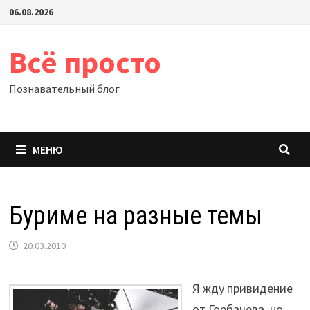
Перейти
06.08.2026
к
содержимому
Всё просто
Познавательный блог
МЕНЮ
Буриме на разные темы
20.03.2010
Я жду привидение
от Горбачева, но