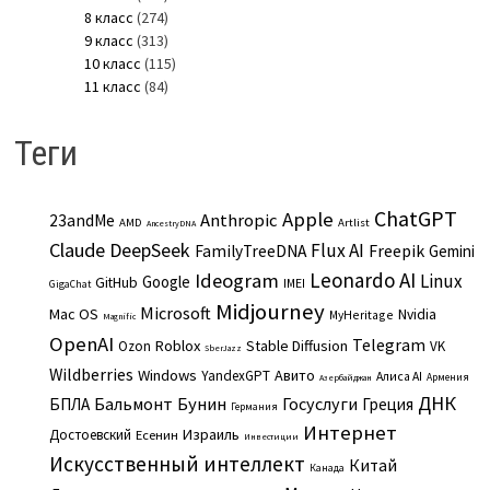
8 класс
(274)
9 класс
(313)
10 класс
(115)
11 класс
(84)
Теги
ChatGPT
Apple
Anthropic
23andMe
AMD
Artlist
AncestryDNA
Claude
DeepSeek
Flux AI
Freepik
FamilyTreeDNA
Gemini
Leonardo AI
Ideogram
Linux
Google
GitHub
IMEI
GigaChat
Midjourney
Microsoft
Mac OS
Nvidia
MyHeritage
Magnific
OpenAI
Telegram
Roblox
Stable Diffusion
Ozon
VK
SberJazz
Wildberries
Windows
Авито
YandexGPT
Алиса AI
Армения
Азербайджан
ДНК
Бальмонт
Бунин
Госуслуги
БПЛА
Греция
Германия
Интернет
Израиль
Достоевский
Есенин
Инвестиции
Искусственный интеллект
Китай
Канада