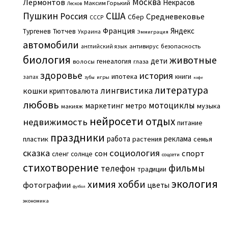
Москва
Лермонтов
Некрасов
Максим Горький
Лесков
Пушкин
США
Россия
Средневековье
Сбер
СССР
Франция
Яндекс
Тургенев
Тютчев
Украина
Эммиграция
автомобили
английский язык
антивирус
безопасность
биология
животные
дети
генеалогия
волосы
глаза
здоровье
история
ипотека
книги
запах
игры
зубы
кофе
литература
лингвистика
кошки
криптовалюта
любовь
мотоциклы
маркетинг
метро
музыка
макияж
нейросети
отдых
недвижимость
питание
праздники
работа
реклама
пластик
растения
семья
сказка
социология
сон
спорт
сленг
солнце
соцсети
стихотворение
фильмы
телефон
традиции
экология
химия
хобби
фотографии
цветы
футбол
экономика