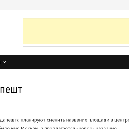
И
апешт
дапешта планируют сменить название площади в центр
было имя Москвы, а предлагается «новое» название –