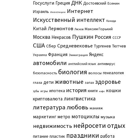
ДНК
Госуслуги
Греция
Достоевский
Есенин
Интернет
Израиль
Инвестиции
Искусственный интеллект
Канада
Китай
Лермонтов
Максим Горький
Лесков
Пушкин
Москва
Россия
Некрасов
СССР
США
Средневековье
Сбер
Тургенев
Тютчев
Франция
Яндекс
Украина
Эммиграция
автомобили
английский язык
антивирус
биология
генеалогия
безопасность
волосы
животные
здоровье
дети
глаза
запах
история
кошки
ипотека
книги
игры
зубы
кофе
лингвистика
криптовалюта
литература
любовь
макияж
мотоциклы
маркетинг
метро
музыка
нейросети
отдых
недвижимость
праздники
работа
питание
пластик