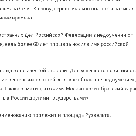
ьмана Селя. К слову, первоначально она так и называла
ылые времена.
странных Дел Российской Федерации в недоумении от
я, ведь более 60 лет площадь носила имя российской
и с идеологической стороны. Для успешного позитивног
ие венгерских властей вызывает большое недоумение»
. Также отметил, что «имя Москвы носит братский хара
ть в России другими государствами».
реименованию подлежит и площадь Рузвельта.