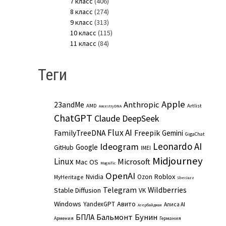
7 класс
(406)
8 класс
(274)
9 класс
(313)
10 класс
(115)
11 класс
(84)
Теги
Apple
Anthropic
23andMe
AMD
Artlist
AncestryDNA
ChatGPT
Claude
DeepSeek
Flux AI
Freepik
FamilyTreeDNA
Gemini
GigaChat
Leonardo AI
Ideogram
Google
GitHub
IMEI
Midjourney
Linux
Microsoft
Mac OS
Magnific
OpenAI
Roblox
Nvidia
Ozon
MyHeritage
SberJazz
Telegram
Wildberries
Stable Diffusion
VK
Windows
Авито
YandexGPT
Алиса AI
Азербайджан
Бальмонт
Бунин
БПЛА
Армения
Германия