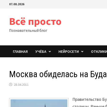
Перейти
07.08.2026
к
содержимому
Всё просто
Познавательный блог
ГЛАВНАЯ
УЧЁБА
НЕЙРОСЕТИ
ОТКЛИК
Москва обиделась на Буд
28.04.2011
Правительство Бу
столицы. Раньше 