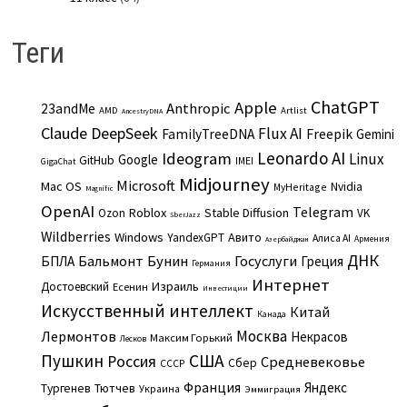
Теги
ChatGPT
Apple
Anthropic
23andMe
AMD
Artlist
AncestryDNA
Claude
DeepSeek
Flux AI
Freepik
FamilyTreeDNA
Gemini
Leonardo AI
Ideogram
Linux
Google
GitHub
IMEI
GigaChat
Midjourney
Microsoft
Mac OS
Nvidia
MyHeritage
Magnific
OpenAI
Telegram
Roblox
Stable Diffusion
Ozon
VK
SberJazz
Wildberries
Windows
Авито
YandexGPT
Алиса AI
Армения
Азербайджан
ДНК
Бальмонт
Бунин
Госуслуги
БПЛА
Греция
Германия
Интернет
Израиль
Достоевский
Есенин
Инвестиции
Искусственный интеллект
Китай
Канада
Москва
Лермонтов
Некрасов
Максим Горький
Лесков
Пушкин
США
Россия
Средневековье
Сбер
СССР
Франция
Яндекс
Тургенев
Тютчев
Украина
Эммиграция