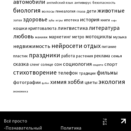
автомобили
английский язык
антивирус
безопасность
биология
животные
дети
генеалогия
волосы
глаза
здоровье
история
ипотека
книги
запах
игры
зубы
кофе
литература
лингвистика
кошки
криптовалюта
любовь
мотоциклы
маркетинг
метро
музыка
макияж
нейросети
отдых
недвижимость
питание
праздники
работа
реклама
пластик
растения
семья
сказка
социология
сон
спорт
сленг
солнце
соцсети
стихотворение
фильмы
телефон
традиции
экология
химия
хобби
фотографии
цветы
футбол
экономика
Всё просто
-Познавательный
Политика