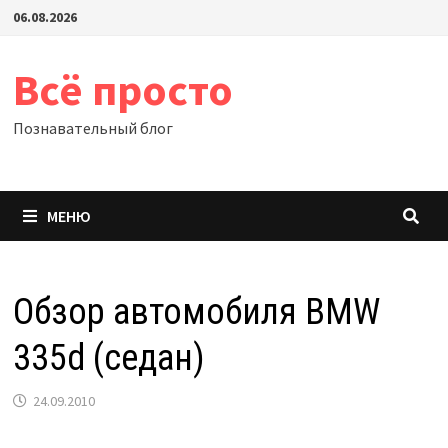
Перейти
06.08.2026
к
содержимому
Всё просто
Познавательный блог
МЕНЮ
Обзор автомобиля BMW
335d (седан)
24.09.2010