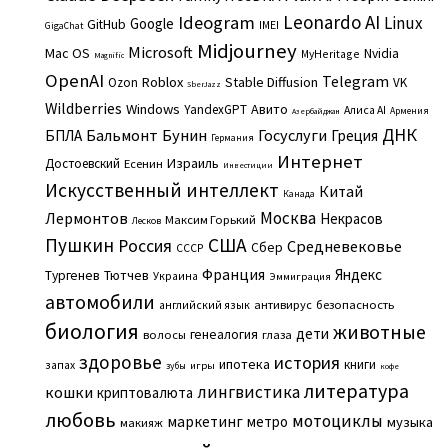
Leonardo AI
Ideogram
Linux
Google
GitHub
IMEI
GigaChat
Midjourney
Microsoft
Mac OS
Nvidia
MyHeritage
Magnific
OpenAI
Telegram
Roblox
Stable Diffusion
Ozon
VK
SberJazz
Wildberries
Windows
Авито
YandexGPT
Алиса AI
Армения
Азербайджан
ДНК
Бальмонт
Бунин
Госуслуги
БПЛА
Греция
Германия
Интернет
Израиль
Достоевский
Есенин
Инвестиции
Искусственный интеллект
Китай
Канада
Москва
Лермонтов
Некрасов
Максим Горький
Лесков
Пушкин
США
Россия
Средневековье
Сбер
СССР
Франция
Яндекс
Тургенев
Тютчев
Украина
Эммиграция
автомобили
английский язык
антивирус
безопасность
биология
животные
дети
генеалогия
волосы
глаза
здоровье
история
ипотека
книги
запах
игры
зубы
кофе
литература
лингвистика
кошки
криптовалюта
любовь
мотоциклы
маркетинг
метро
музыка
макияж