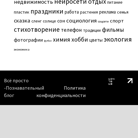
нейросети
отдых
недвижимость
питание
праздники
работа
реклама
пластик
растения
семья
сказка
социология
сон
спорт
сленг
солнце
соцсети
стихотворение
фильмы
телефон
традиции
экология
химия
хобби
фотографии
цветы
футбол
экономика
Всё просто
-Познавательный
Политика
блог
конфиденциальности