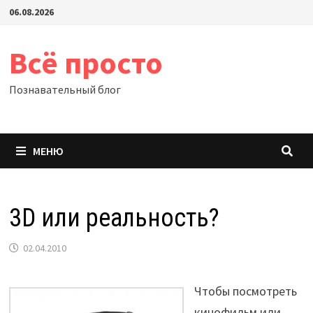
Перейти
06.08.2026
к
содержимому
Всё просто
Познавательный блог
МЕНЮ
3D или реальность?
02.04.2010
Чтобы посмотреть
кинофильм или