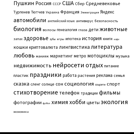
Пушкин
США
Россия
Средневековье
Сбер
СССР
Франция
Яндекс
Тургенев
Тютчев
Украина
Эммиграция
автомобили
английский язык
антивирус
безопасность
биология
животные
дети
генеалогия
волосы
глаза
здоровье
история
ипотека
книги
запах
игры
зубы
кофе
литература
лингвистика
кошки
криптовалюта
любовь
мотоциклы
маркетинг
метро
музыка
макияж
нейросети
отдых
недвижимость
питание
праздники
работа
реклама
пластик
растения
семья
сказка
социология
сон
спорт
сленг
солнце
соцсети
стихотворение
фильмы
телефон
традиции
экология
химия
хобби
фотографии
цветы
футбол
экономика