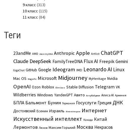
9 класс
(313)
10 класс
(115)
11 класс
(84)
Теги
ChatGPT
Apple
Anthropic
23andMe
AMD
Artlist
AncestryDNA
Claude
DeepSeek
Flux AI
Freepik
FamilyTreeDNA
Gemini
Leonardo AI
Ideogram
Linux
Google
GitHub
IMEI
GigaChat
Midjourney
Microsoft
Mac OS
Nvidia
MyHeritage
Magnific
OpenAI
Telegram
Roblox
Stable Diffusion
Ozon
VK
SberJazz
Wildberries
Windows
Авито
YandexGPT
Алиса AI
Армения
Азербайджан
ДНК
Бальмонт
Бунин
Госуслуги
БПЛА
Греция
Германия
Интернет
Израиль
Достоевский
Есенин
Инвестиции
Искусственный интеллект
Китай
Канада
Москва
Лермонтов
Некрасов
Максим Горький
Лесков