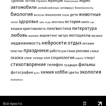
Франция
Яндекс
Тургенев
Тютчев
Украина
Эммиграция
автомобили
английский язык
антивирус
безопасность
биология
животные
дети
генеалогия
волосы
глаза
здоровье
история
ипотека
книги
запах
игры
зубы
кофе
литература
лингвистика
кошки
криптовалюта
любовь
мотоциклы
маркетинг
метро
музыка
макияж
нейросети
отдых
недвижимость
питание
праздники
работа
реклама
пластик
растения
семья
сказка
социология
сон
спорт
сленг
солнце
соцсети
стихотворение
фильмы
телефон
традиции
экология
химия
хобби
фотографии
цветы
футбол
экономика
Всё просто