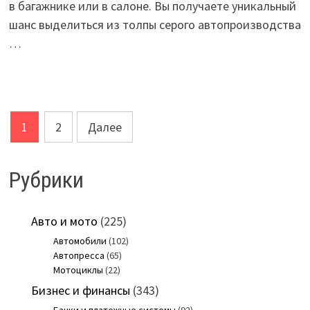
в багажнике или в салоне. Вы получаете уникальный
шанс выделиться из толпы серого автопроизводства
…
Пагинация
1
2
Далее
записей
Рубрики
Авто и мото
(225)
Автомобили
(102)
Автопресса
(65)
Мотоциклы
(22)
Бизнес и финансы
(343)
Банки и платежные системы
(92)