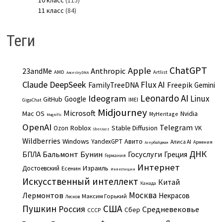
11 класс
(84)
Теги
ChatGPT
Apple
Anthropic
23andMe
AMD
Artlist
AncestryDNA
Claude
DeepSeek
Flux AI
Freepik
FamilyTreeDNA
Gemini
Leonardo AI
Ideogram
Linux
Google
GitHub
IMEI
GigaChat
Midjourney
Microsoft
Mac OS
Nvidia
MyHeritage
Magnific
OpenAI
Telegram
Roblox
Stable Diffusion
Ozon
VK
SberJazz
Wildberries
Windows
Авито
YandexGPT
Алиса AI
Армения
Азербайджан
ДНК
Бальмонт
Бунин
Госуслуги
БПЛА
Греция
Германия
Интернет
Израиль
Достоевский
Есенин
Инвестиции
Искусственный интеллект
Китай
Канада
Москва
Лермонтов
Некрасов
Максим Горький
Лесков
Пушкин
США
Россия
Средневековье
Сбер
СССР